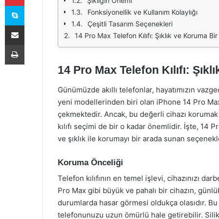
Şıklığın Önemi
Skype
Fonksiyonellik ve Kullanım Kolaylığı
Çeşitli Tasarım Seçenekleri
E-Posta ile paylaş
14 Pro Max Telefon Kılıfı: Şıklık ve Koruma Bi
Yazdır
14 Pro Max Telefon Kılıfı: Şık
Günümüzde akıllı telefonlar, hayatımızın vazgeçi
yeni modellerinden biri olan iPhone 14 Pro Max,
çekmektedir. Ancak, bu değerli cihazı korumak
kılıfı seçimi de bir o kadar önemlidir. İşte, 14 
ve şıklık ile korumayı bir arada sunan seçenekl
Koruma Önceliği
Telefon kılıfının en temel işlevi, cihazınızı da
Pro Max gibi büyük ve pahalı bir cihazın, günl
durumlarda hasar görmesi oldukça olasıdır. Bu 
telefonunuzu uzun ömürlü hale getirebilir. Sil