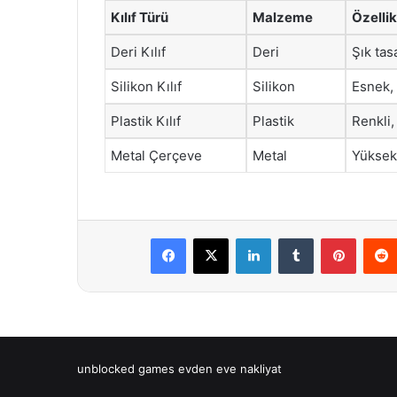
Kılıf Türü
Malzeme
Özellik
Deri Kılıf
Deri
Şık tas
Silikon Kılıf
Silikon
Esnek, 
Plastik Kılıf
Plastik
Renkli,
Metal Çerçeve
Metal
Yüksek
Facebook
X
LinkedIn
Tumblr
Pintere
unblocked games
evden eve nakliyat