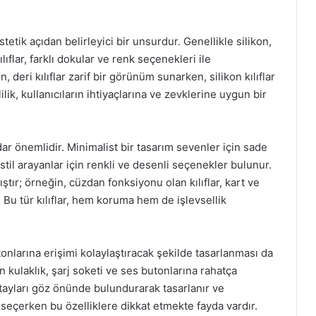
tik açıdan belirleyici bir unsurdur. Genellikle silikon,
ıflar, farklı dokular ve renk seçenekleri ile
 deri kılıflar zarif bir görünüm sunarken, silikon kılıflar
lik, kullanıcıların ihtiyaçlarına ve zevklerine uygun bir
dar önemlidir. Minimalist bir tasarım sevenler için sade
 stil arayanlar için renkli ve desenli seçenekler bulunur.
mıştır; örneğin, cüzdan fonksiyonu olan kılıflar, kart ve
. Bu tür kılıflar, hem koruma hem de işlevsellik
utonlarına erişimi kolaylaştıracak şekilde tasarlanması da
an kulaklık, şarj soketi ve ses butonlarına rahatça
 detayları göz önünde bulundurarak tasarlanır ve
ıf seçerken bu özelliklere dikkat etmekte fayda vardır.