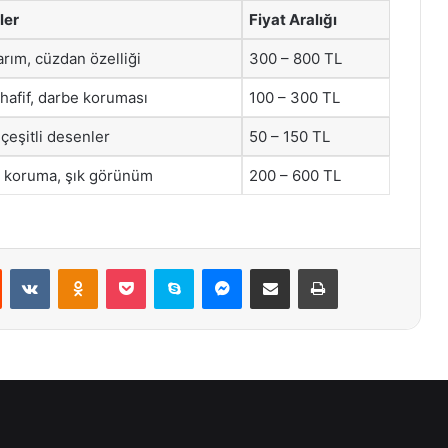
ler
Fiyat Aralığı
arım, cüzdan özelliği
300 – 800 TL
hafif, darbe koruması
100 – 300 TL
 çeşitli desenler
50 – 150 TL
 koruma, şık görünüm
200 – 600 TL
st
Reddit
VKontakte
Odnoklassniki
Pocket
Skype
Messenger
E-Posta ile paylaş
Yazdır