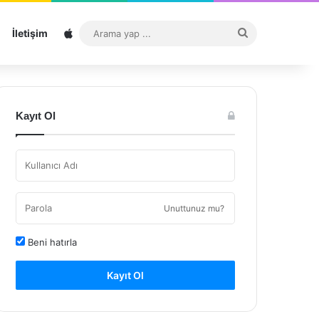
Sitemap
Arama
İletişim
yap
...
Kayıt Ol
Unuttunuz mu?
Beni hatırla
Kayıt Ol