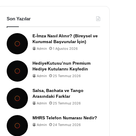
Son Yazılar
E-İmza Nasıl Alınır? (Bireysel ve
Kurumsal Başvurular İçin)
Admin
1 Ağustos 2026
HediyeKutusu’nun Premium
Hediye Kutularını Keşfedin
Admin
25 Temmuz 2026
Salsa, Bachata ve Tango
Arasındaki Farklar
Admin
25 Temmuz 2026
MHRS Telefon Numarası Nedir?
Admin
24 Temmuz 2026