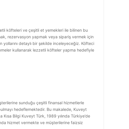
i köfteleri ve çeşitli et yemekleri ile bilinen bu
i almak, rezervasyon yapmak veya sipariş vermek için
yollarını detaylı bir şekilde inceleyeceğiz. Köfteci
zemeler kullanarak lezzetli köfteler yapma hedefiyle
terilerine sunduğu çeşitli finansal hizmetlerle
m bulmayı hedeflemektedir. Bu makalede, Kuveyt
nda Kısa Bilgi Kuveyt Türk, 1989 yılında Türkiye’de
unda hizmet vermekte ve müşterilerine faizsiz