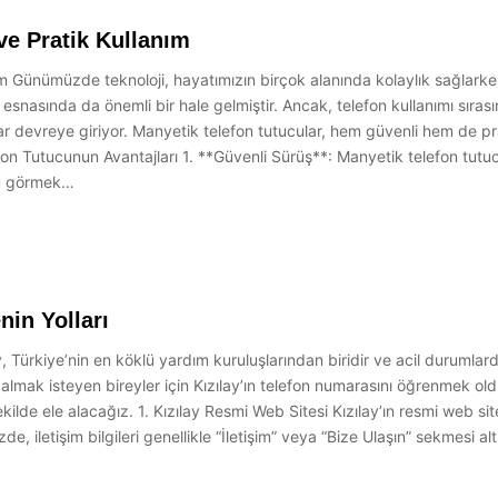
ve Pratik Kullanım
m Günümüzde teknoloji, hayatımızın birçok alanında kolaylık sağlarke
üş esnasında da önemli bir hale gelmiştir. Ancak, telefon kullanımı sıras
ar devreye giriyor. Manyetik telefon tutucular, hem güvenli hem de pra
fon Tutucunun Avantajları 1. **Güvenli Sürüş**: Manyetik telefon tutu
uzu görmek…
in Yolları
, Türkiye’nin en köklü yardım kuruluşlarından biridir ve acil durumlard
 almak isteyen bireyler için Kızılay’ın telefon numarasını öğrenmek ol
şekilde ele alacağız. 1. Kızılay Resmi Web Sitesi Kızılay’ın resmi web s
zde, iletişim bilgileri genellikle “İletişim” veya “Bize Ulaşın” sekmesi 