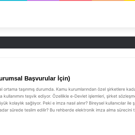
Kurumsal Başvurular İçin)
l ortama taşınmış durumda. Kamu kurumlarından özel şirketlere kadar 
kullanımını teşvik ediyor. Özellikle e-Devlet işlemleri, şirket sözleşme
k kolaylık sağlıyor. Peki e imza nasıl alınır? Bireysel kullanıcılar ile 
ar sürede teslim edilir? Bu rehberde elektronik imza alma sürecini tü