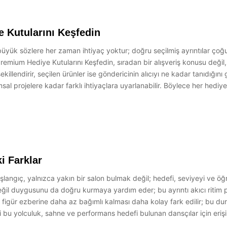
 Kutularını Keşfedin
n büyük sözlere her zaman ihtiyaç yoktur; doğru seçilmiş ayrıntılar ç
emium Hediye Kutularını Keşfedin, sıradan bir alışveriş konusu değil
ekillendirir, seçilen ürünler ise göndericinin alıcıyı ne kadar tanıdığın
rumsal projelere kadar farklı ihtiyaçlara uyarlanabilir. Böylece her hed
i Farklar
langıç, yalnızca yakın bir salon bulmak değil; hedefi, seviyeyi ve öğ
eğil duygusunu da doğru kurmaya yardım eder; bu ayrıntı akıcı ritim pu
in figür ezberine daha az bağımlı kalması daha kolay fark edilir; bu 
 bu yolculuk, sahne ve performans hedefi bulunan dansçılar için erişil