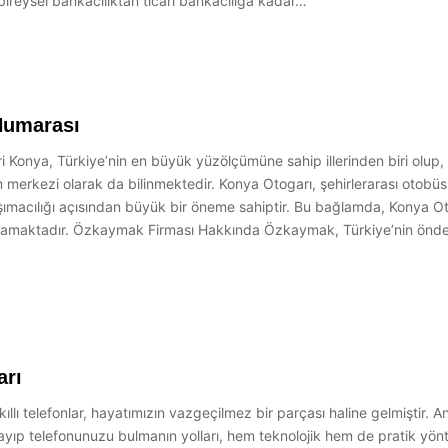
bireysel bankacılıktan ticari bankacılığa kadar…
Numarası
Konya, Türkiye’nin en büyük yüzölçümüne sahip illerinden biri olup, tar
merkezi olarak da bilinmektedir. Konya Otogarı, şehirlerarası otobüs 
ımacılığı açısından büyük bir öneme sahiptir. Bu bağlamda, Konya O
oynamaktadır. Özkaymak Firması Hakkında Özkaymak, Türkiye’nin önde g
arı
lı telefonlar, hayatımızın vazgeçilmez bir parçası haline gelmiştir. A
 Kayıp telefonunuzu bulmanın yolları, hem teknolojik hem de pratik yö