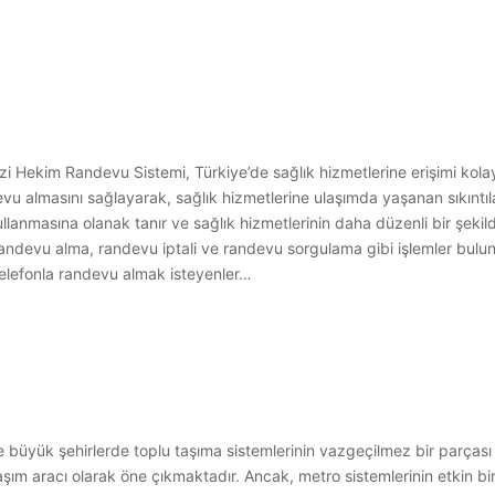
ekim Randevu Sistemi, Türkiye’de sağlık hizmetlerine erişimi kolayl
vu almasını sağlayarak, sağlık hizmetlerine ulaşımda yaşanan sıkıntı
llanmasına olanak tanır ve sağlık hizmetlerinin daha düzenli bir şeki
n randevu alma, randevu iptali ve randevu sorgulama gibi işlemler bul
le telefonla randevu almak isteyenler…
büyük şehirlerde toplu taşıma sistemlerinin vazgeçilmez bir parçası h
laşım aracı olarak öne çıkmaktadır. Ancak, metro sistemlerinin etkin bir 