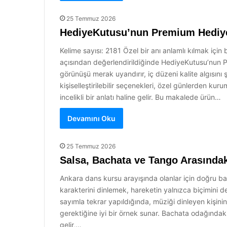
25 Temmuz 2026
HediyeKutusu’nun Premium Hediye
Kelime sayısı: 2181 Özel bir anı anlamlı kılmak içi
açısından değerlendirildiğinde HediyeKutusu’nun Pr
görünüşü merak uyandırır, iç düzeni kalite algısını ş
kişiselleştirilebilir seçenekleri, özel günlerden ku
incelikli bir anlatı haline gelir. Bu makalede ürün…
Devamını Oku
25 Temmuz 2026
Salsa, Bachata ve Tango Arasındak
Ankara dans kursu arayışında olanlar için doğru baş
karakterini dinlemek, hareketin yalnızca biçimini d
sayımla tekrar yapıldığında, müziği dinleyen kişin
gerektiğine iyi bir örnek sunar. Bachata odağındaki
gelir,…