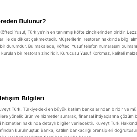
ereden Bulunur?
ci Yusuf, Türkiye’nin en tanınmış köfte zincirlerinden biridir. Lezzetl
yatları ile de dikkat çekmektedir. Müşterilerin, restoran hakkında bilg
n bir durumdur. Bu makalede, Köfteci Yusuf telefon numarasını bulmanın 
 kurulan bir restoran zinciridir. Kurucusu Yusuf Korkmaz, kaliteli mal
etişim Bilgileri
Kuveyt Türk, Türkiye’deki en büyük katılım bankalarından biridir ve müş
ilere yönelik ürün ve hizmetler sunarak, finansal ihtiyaçlarına çözü
eri hizmetleri hakkında detaylı bilgiler verilecektir. Kuveyt Türk Hakkı
fından kurulmuştur. Banka, katılım bankacılığı prensipleri doğrultus