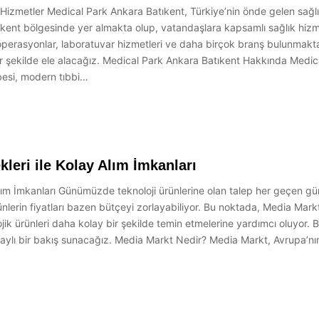
Hizmetler Medical Park Ankara Batıkent, Türkiye’nin önde gelen sağlık
ıkent bölgesinde yer almakta olup, vatandaşlara kapsamlı sağlık hiz
ahi operasyonlar, laboratuvar hizmetleri ve daha birçok branş bulunma
bir şekilde ele alacağız. Medical Park Ankara Batıkent Hakkında Medi
besi, modern tıbbi…
leri ile Kolay Alım İmkanları
ım İmkanları Günümüzde teknoloji ürünlerine olan talep her geçen gün a
ünlerin fiyatları bazen bütçeyi zorlayabiliyor. Bu noktada, Media Mar
lojik ürünleri daha kolay bir şekilde temin etmelerine yardımcı oluyor.
etaylı bir bakış sunacağız. Media Markt Nedir? Media Markt, Avrupa’n
…