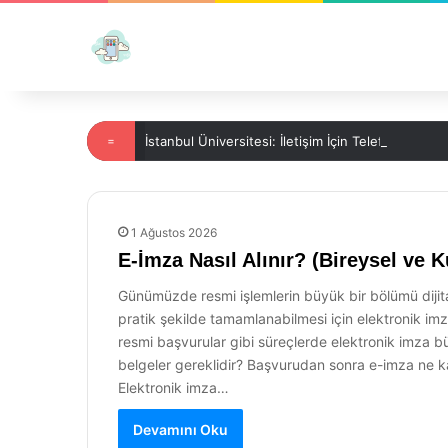
=
İstanbul Üniversitesi: İletişim İçin Telefon Bilgileri
1 Ağustos 2026
E-İmza Nasıl Alınır? (Bireysel ve 
Günümüzde resmi işlemlerin büyük bir bölümü dijita
pratik şekilde tamamlanabilmesi için elektronik imza 
resmi başvurular gibi süreçlerde elektronik imza büyü
belgeler gereklidir? Başvurudan sonra e-imza ne kad
Elektronik imza…
Devamını Oku