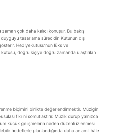
oğu zaman çok daha kalıcı konuşur. Bu bakış
, duyguyu tasarlama sürecidir. Kutunun dış
ı gösterir. HediyeKutusu’nun lüks ve
iye kutusu, doğru kişiye doğru zamanda ulaştırılan
renme biçimini birlikte değerlendirmektir. Müziğin
sulası fikrini somutlaştırır. Müzik durup yalnızca
durum küçük gelişmelerin neden düzenli izlenmesi
ebilir hedeflerle planlandığında daha anlamlı hâle