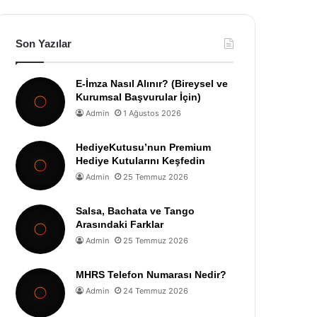
Son Yazılar
E-İmza Nasıl Alınır? (Bireysel ve
Kurumsal Başvurular İçin)
Admin
1 Ağustos 2026
HediyeKutusu’nun Premium
Hediye Kutularını Keşfedin
Admin
25 Temmuz 2026
Salsa, Bachata ve Tango
Arasındaki Farklar
Admin
25 Temmuz 2026
MHRS Telefon Numarası Nedir?
Admin
24 Temmuz 2026