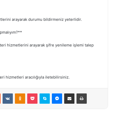
etlerini arayarak durumu bildirmeniz yeterlidir.
yapmalıyım?**
teri hizmetlerini arayarak şifre yenileme işlemi talep
i hizmetleri aracılığıyla iletebilirsiniz.
st
Reddit
VKontakte
Odnoklassniki
Pocket
Skype
Messenger
E-Posta ile paylaş
Yazdır