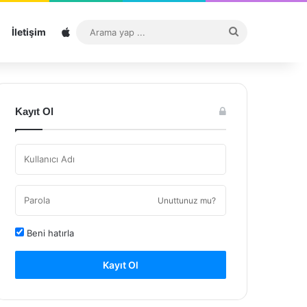
Sitemap
Arama
İletişim
yap
...
Kayıt Ol
Unuttunuz mu?
Beni hatırla
Kayıt Ol