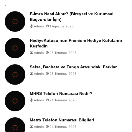
E-İmza Nasıl Alınır? (Bireysel ve Kurumsal
Başvurular İçin)
Admin
1 Ağustos 2026
HediyeKutusu’nun Premium Hediye Kutularını
Keşfedin
Admin
25 Temmuz 2026
Salsa, Bachata ve Tango Arasındaki Farklar
Admin
25 Temmuz 2026
MHRS Telefon Numarası Nedir?
Admin
24 Temmuz 2026
Metro Telefon Numarası Bilgileri
Admin
24 Temmuz 2026