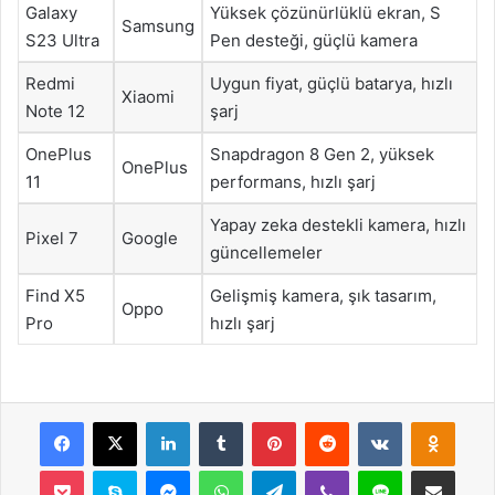
Galaxy
Yüksek çözünürlüklü ekran, S
Samsung
S23 Ultra
Pen desteği, güçlü kamera
Redmi
Uygun fiyat, güçlü batarya, hızlı
Xiaomi
Note 12
şarj
OnePlus
Snapdragon 8 Gen 2, yüksek
OnePlus
11
performans, hızlı şarj
Yapay zeka destekli kamera, hızlı
Pixel 7
Google
güncellemeler
Find X5
Gelişmiş kamera, şık tasarım,
Oppo
Pro
hızlı şarj
Facebook
X
LinkedIn
Tumblr
Pinterest
Reddit
VKontakte
Odnok
Pocket
Skype
Messenger
WhatsApp
Telegram
Viber
Line
E-Posta ile payla