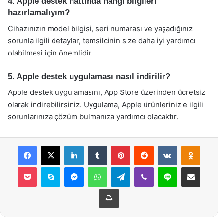
4. Apple destek hattında hangi bilgileri
hazırlamalıyım?
Cihazınızın model bilgisi, seri numarası ve yaşadığınız
sorunla ilgili detaylar, temsilcinin size daha iyi yardımcı
olabilmesi için önemlidir.
5. Apple destek uygulaması nasıl indirilir?
Apple destek uygulamasını, App Store üzerinden ücretsiz
olarak indirebilirsiniz. Uygulama, Apple ürünlerinizle ilgili
sorunlarınıza çözüm bulmanıza yardımcı olacaktır.
Facebook
X
LinkedIn
Tumblr
Pinterest
Reddit
VKontakte
Odnok
Pocket
Skype
Messenger
WhatsApp
Telegram
Viber
Line
E-Posta ile payla
Yazdır