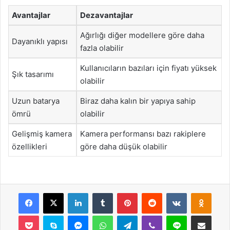
Avantajlar
Dezavantajlar
Ağırlığı diğer modellere göre daha
Dayanıklı yapısı
fazla olabilir
Kullanıcıların bazıları için fiyatı yüksek
Şık tasarımı
olabilir
Uzun batarya
Biraz daha kalın bir yapıya sahip
ömrü
olabilir
Gelişmiş kamera
Kamera performansı bazı rakiplere
özellikleri
göre daha düşük olabilir
Facebook
X
LinkedIn
Tumblr
Pinterest
Reddit
VKontakte
Odnok
Pocket
Skype
Messenger
WhatsApp
Telegram
Viber
Line
E-Posta ile payla