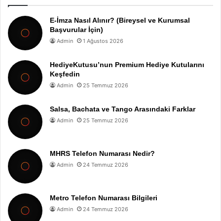
E-İmza Nasıl Alınır? (Bireysel ve Kurumsal
Başvurular İçin)
Admin
1 Ağustos 2026
HediyeKutusu’nun Premium Hediye Kutularını
Keşfedin
Admin
25 Temmuz 2026
Salsa, Bachata ve Tango Arasındaki Farklar
Admin
25 Temmuz 2026
MHRS Telefon Numarası Nedir?
Admin
24 Temmuz 2026
Metro Telefon Numarası Bilgileri
Admin
24 Temmuz 2026