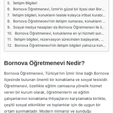
İletişim Bilgileri
Bornova Öğretmenevi, İzmir'in güzel bir ilçesi olan Bornova'da bulunan bir konaklama ve hizmet merkezidir. Bu tesis, hem öğretmenler hem de konuklar için birçok farklı hizmet sunmaktadır. Tesisin sunduğu imkanlar arasında konaklama, yemek hizmetleri, toplantı odaları ve sosyal etkinlikler yer almaktadır. Ayrıca, özellikle eğitim camiasına yönelik düzenlenen seminerler ve eğitim programları ile de dikkat çekmektedir.
İletişim bilgileri, konukların tesisle kolayca irtibat kurabilmesi için oldukça önemlidir. Bornova Öğretmenevi'nin iletişim bilgileri, rezervasyon yapmak, bilgi almak veya herhangi bir sorunla ilgili destek talep etmek isteyenler için oldukça faydalıdır. İlgili iletişim bilgilerine ulaşmak, konukların ihtiyaç duyduğu hizmetleri zamanında alabilmesi açısından büyük bir kolaylık sağlar.
Bornova Öğretmenevi'nin iletişim numarası, konukların tesisle hızlı bir şekilde iletişime geçebilmesini sağlamak için düzenli olarak güncellenmektedir. Tesisin telefon numarasını arayarak, konaklama süreleri, odaların durumu, fiyat bilgileri ve diğer hizmetler hakkında detaylı bilgi almak mümkündür. Ayrıca, tesisin e-posta adresi üzerinden de iletişim kurmak isteyenler için hızlı bir iletişim kanalı sağlamaktadır.
Sosyal medya hesapları da Bornova Öğretmenevi ile iletişim kurmanın bir diğer yoludur. Tesisin sosyal medya hesapları üzerinden yapılan paylaşımlar, etkinlikler ve kampanyalar hakkında bilgi edinmeyi kolaylaştırır. Ayrıca, sosyal medya platformları üzerinden yapılan geri dönüşler, tesisi daha iyi tanıma fırsatı sunar.
Bornova Öğretmenevi, konuklarına en iyi hizmeti sunabilmek için iletişim kanallarını sürekli olarak iyileştirmektedir. Yerel halk ve öğretmenler ile olan ilişkilerini güçlendirmek amacıyla çeşitli iletişim yöntemleri geliştirilmiştir. Bu sayede, konuklar ihtiyaç duydukları bilgilere kolaylıkla ulaşabilmekte ve tesisle ilgili her türlü talep veya önerilerini iletebilmektedir.
İletişim bilgileri, rezervasyon sürecinden başlayarak, konaklama sırasında ve sonrasında da büyük bir öneme sahiptir. Konukların herhangi bir sorunla karşılaşmaları durumunda, tesisle hızlı bir şekilde iletişime geçerek çözüm bulmaları sağlanmaktadır. Bu durum, konukların memnuniyetini artıran önemli bir unsurdur.
Bornova Öğretmenevi'nin iletişim bilgileri yalnızca konaklama yapanlar için değil, aynı zamanda eğitim programlarına katılmak isteyenler için de önemlidir. Tesis, çeşitli eğitim programları düzenlediğinden, katılımcıların bu programlarla ilgili detaylı bilgi alabilmesi için iletişim kanallarını aktif bir şekilde kullanmaları gerekmektedir.
Bornova Öğretmenevi Nedir?
Bornova Öğretmenevi, Türkiye’nin İzmir iline bağlı Bornova
ilçesinde bulunan önemli bir konaklama ve sosyal tesisidir.
Öğretmenevi, özellikle eğitim camiasına yönelik hizmet
veren bir kurum olarak, öğretmenlerin ve eğitim
çalışanlarının konaklama ihtiyaçlarını karşılamakla birlikte,
çeşitli sosyal etkinlikler ve toplantılar için de uygun bir
ortam sunmaktadır. Modern mimarisi ve sunduğu