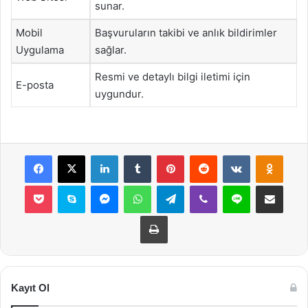
sunar.
Mobil
Başvuruların takibi ve anlık bildirimler
Uygulama
sağlar.
Resmi ve detaylı bilgi iletimi için
E-posta
uygundur.
Facebook
X
LinkedIn
Tumblr
Pinterest
Reddit
VKontakte
Odnok
Pocket
Skype
Messenger
WhatsApp
Telegram
Viber
Line
E-Posta ile payla
Yazdır
Kayıt Ol