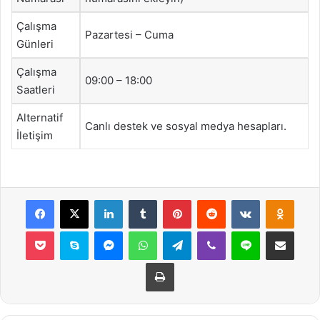
Çalışma
Pazartesi – Cuma
Günleri
Çalışma
09:00 – 18:00
Saatleri
Alternatif
Canlı destek ve sosyal medya hesapları.
İletişim
Facebook
X
LinkedIn
Tumblr
Pinterest
Reddit
VKontakte
Odnok
Pocket
Skype
Messenger
WhatsApp
Telegram
Viber
Line
E-Posta ile payla
Yazdır