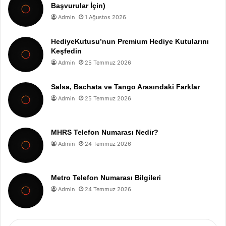
Başvurular İçin)
Admin
1 Ağustos 2026
HediyeKutusu’nun Premium Hediye Kutularını
Keşfedin
Admin
25 Temmuz 2026
Salsa, Bachata ve Tango Arasındaki Farklar
Admin
25 Temmuz 2026
MHRS Telefon Numarası Nedir?
Admin
24 Temmuz 2026
Metro Telefon Numarası Bilgileri
Admin
24 Temmuz 2026