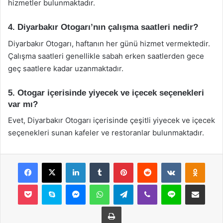
hizmetler bulunmaktadır.
4. Diyarbakır Otogarı’nın çalışma saatleri nedir?
Diyarbakır Otogarı, haftanın her günü hizmet vermektedir.
Çalışma saatleri genellikle sabah erken saatlerden gece
geç saatlere kadar uzanmaktadır.
5. Otogar içerisinde yiyecek ve içecek seçenekleri
var mı?
Evet, Diyarbakır Otogarı içerisinde çeşitli yiyecek ve içecek
seçenekleri sunan kafeler ve restoranlar bulunmaktadır.
Facebook
X
LinkedIn
Tumblr
Pinterest
Reddit
VKontakte
Odnok
Pocket
Skype
Messenger
WhatsApp
Telegram
Viber
Line
E-Posta ile payla
Yazdır