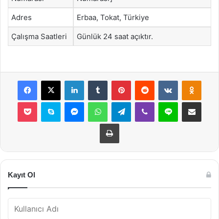
Adres
Erbaa, Tokat, Türkiye
Çalışma Saatleri
Günlük 24 saat açıktır.
Facebook
X
LinkedIn
Tumblr
Pinterest
Reddit
VKontakte
Odnok
Pocket
Skype
Messenger
WhatsApp
Telegram
Viber
Line
E-Posta ile payla
Yazdır
Kayıt Ol