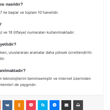
sı nasıldır?
7 ile başlar ve toplam 10 hanelidir.
?
s) ve 18 (itfaiye) numaraları kullanılmaktadır.
yetlidir?
ken, uluslararası aramalar daha yüksek ücretlendirilir.
ir.
lanılmaktadır?
im teknolojilerini benimsemiştir ve internet üzerinden
ntemleri de yaygındır.
st
Reddit
VKontakte
Odnoklassniki
Pocket
Skype
Messenger
E-Posta ile paylaş
Yazdır