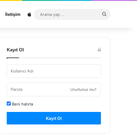
Sitemap
Arama
İletişim
yap
...
Kayıt Ol
Unuttunuz mu?
Beni hatırla
Kayıt Ol