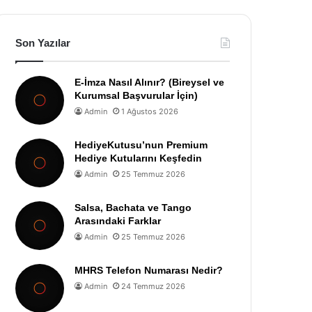
Son Yazılar
E-İmza Nasıl Alınır? (Bireysel ve
Kurumsal Başvurular İçin)
Admin
1 Ağustos 2026
HediyeKutusu’nun Premium
Hediye Kutularını Keşfedin
Admin
25 Temmuz 2026
Salsa, Bachata ve Tango
Arasındaki Farklar
Admin
25 Temmuz 2026
MHRS Telefon Numarası Nedir?
Admin
24 Temmuz 2026