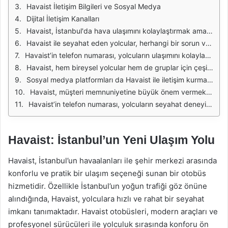
Havaist İletişim Bilgileri ve Sosyal Medya
Dijital İletişim Kanalları
Havaist, İstanbul'da hava ulaşımını kolaylaştırmak amacıyla kurulmuş bir otobüs taşımacılığı hizmetidir. Şehir içindeki havaalanlarına ulaşımı sağlarken, yolculara konforlu ve güvenli bir seyahat deneyimi sunar. Havaist, çeşitli güzergahlarda hizmet vermekte ve yolcularının ihtiyaçlarına göre tasarlanmış modern otobüs filosuyla dikkat çekmektedir.
Havaist ile seyahat eden yolcular, herhangi bir sorun veya bilgi ihtiyacı durumunda kolayca iletişim kurabilirler. Havaist'in müşteri hizmetleri, yolcuların her türlü talep ve şikayetini dinlemek ve çözüm üretmek için 7/24 hizmet vermektedir. Bu sayede, yolcuların seyahatleri boyunca karşılaştıkları sorunlara hızlı bir şekilde yanıt alabilmeleri sağlanır.
Havaist’in telefon numarası, yolcuların ulaşımını kolaylaştırmak için tasarlanmış bir iletişim hattıdır. Bu numara sayesinde, yolcular güzergahlar, sefer saatleri, bilet fiyatları ve diğer hizmetler hakkında bilgi alabilirler. Ayrıca, yolcular seyahatleri sırasında yaşadıkları problemleri bu hat üzerinden iletebilirler.
Havaist, hem bireysel yolcular hem de gruplar için çeşitli taşıma seçenekleri sunar. Grup rezervasyonları yapmak isteyen yolcular, Havaist'in iletişim numarası aracılığıyla doğrudan yetkililere ulaşabilirler. Bu sayede, özel etkinlikler ve organizasyonlar için uygun fiyatlı taşıma çözümleri sağlanabilir.
Sosyal medya platformları da Havaist ile iletişim kurmanın bir diğer yoludur. Havaist, sosyal medya hesapları aracılığıyla yolcularıyla interaktif bir iletişim kurmakta ve duyurularını bu platformlar üzerinden yapmaktadır. Bu durum, yolcuların güncel bilgilere hızlıca ulaşmalarını sağlar.
Havaist, müşteri memnuniyetine büyük önem vermektedir. Bu nedenle, yolcularından gelen geri bildirimler doğrultusunda hizmetlerini sürekli olarak geliştirmektedir. Telefonla iletişim kurarak sorunlarını ileten yolcular, Havaist’in sunduğu hizmetlerin kalitesini artırmak için önemli bir rol oynamaktadır.
Havaist’in telefon numarası, yolcuların seyahat deneyimlerini iyileştirmek adına kritik bir öneme sahiptir. Havaist’in sunduğu bu iletişim hizmeti, yolcuların seyahatleri sırasında karşılaştıkları her türlü sorun için bir çözüm noktası oluşturmaktadır.
Havaist: İstanbul’un Yeni Ulaşım Yolu
Havaist, İstanbul’un havaalanları ile şehir merkezi arasında
konforlu ve pratik bir ulaşım seçeneği sunan bir otobüs
hizmetidir. Özellikle İstanbul’un yoğun trafiği göz önüne
alındığında, Havaist, yolculara hızlı ve rahat bir seyahat
imkanı tanımaktadır. Havaist otobüsleri, modern araçları ve
profesyonel sürücüleri ile yolculuk sırasında konforu ön