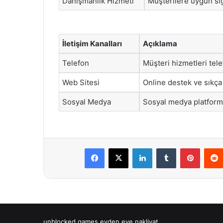
Danışmanlık Hizmeti
Müşterilere uygun si
İletişim Kanalları
Açıklama
Telefon
Müşteri hizmetleri tele
Web Sitesi
Online destek ve sıkça
Sosyal Medya
Sosyal medya platformla
Facebook
X
LinkedIn
Tumblr
Pintere
unblocked games
evden eve nakliyat