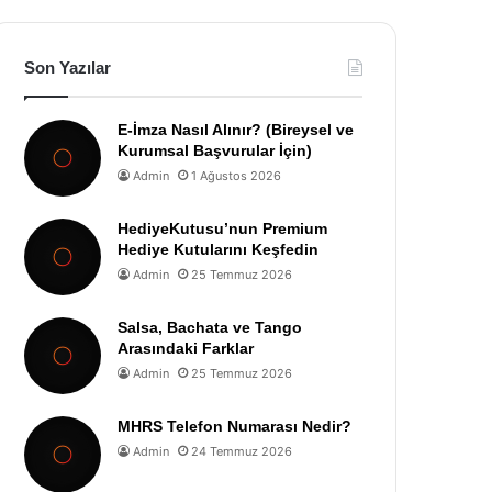
Son Yazılar
E-İmza Nasıl Alınır? (Bireysel ve
Kurumsal Başvurular İçin)
Admin
1 Ağustos 2026
HediyeKutusu’nun Premium
Hediye Kutularını Keşfedin
Admin
25 Temmuz 2026
Salsa, Bachata ve Tango
Arasındaki Farklar
Admin
25 Temmuz 2026
MHRS Telefon Numarası Nedir?
Admin
24 Temmuz 2026