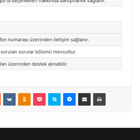
gorta seçenekleri hakkında danışmanlık sağlanır.
fon numarası üzerinden iletişim sağlanır.
 sorulan sorular bölümü mevcuttur.
rı üzerinden destek alınabilir.
st
Reddit
VKontakte
Odnoklassniki
Pocket
Skype
Messenger
E-Posta ile paylaş
Yazdır