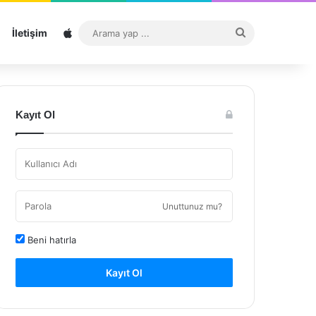
Sitemap
Arama
İletişim
yap
...
Kayıt Ol
Unuttunuz mu?
Beni hatırla
Kayıt Ol