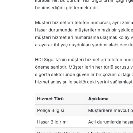
kurabilirler. Bu durum, HDI Sigorta’nın çağın g
benimsediğini göstermektedir.
Müşteri hizmetleri telefon numarası, aynı zamanda
Hasar durumunda, müşterilerin hızlı bir şekild
müşteri hizmetleri numarasına ulaşmak kolay ve
arayarak ihtiyaç duydukları yardımı alabilecekle
HDI Sigorta’nın müşteri hizmetleri telefon numa
öneme sahiptir. Müşterilerin her türlü sorusu 
sigorta sektöründe güvenilir bir çözüm ortağı o
hizmet anlayışı ile sektördeki yerini sağlamlaşt
Hizmet Türü
Açıklama
Poliçe Bilgisi
Müşterilere mevcut pol
Hasar Bildirimi
Acil durumlarda hasar 