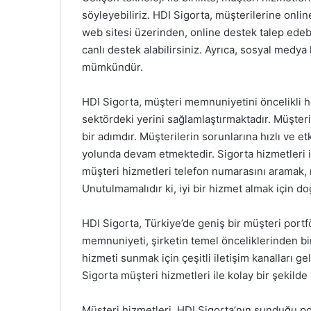
söyleyebiliriz. HDI Sigorta, müşterilerine onli
web sitesi üzerinden, online destek talep edebil
canlı destek alabilirsiniz. Ayrıca, sosyal medy
mümkündür.
HDI Sigorta, müşteri memnuniyetini öncelikli h
sektördeki yerini sağlamlaştırmaktadır. Müşter
bir adımdır. Müşterilerin sorunlarına hızlı ve et
yolunda devam etmektedir. Sigorta hizmetleri ile
müşteri hizmetleri telefon numarasını aramak, 
Unutulmamalıdır ki, iyi bir hizmet almak için do
HDI Sigorta, Türkiye’de geniş bir müşteri portf
memnuniyeti, şirketin temel önceliklerinden bir
hizmeti sunmak için çeşitli iletişim kanalları ge
Sigorta müşteri hizmetleri ile kolay bir şekilde 
Müşteri hizmetleri, HDI Sigorta’nın sunduğu pol