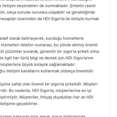
ne iletişim seçenekleri de sunmaktadır. Şirketin resmi
ir, sıkça sorulan sorulara ulaşabilir ve gerektiğinde
a hesapları üzerinden de HDI Sigorta ile iletişim kurmak
edef olarak belirleyerek, sunduğu hizmetlerle
i hizmetleri telefon numarası, bu yönde atılmış önemli
kili çözümler sunarak, güvenilir bir sigorta şirketi olma
 ilgili her türlü bilgi ve destek için HDI Sigorta’nın
müşterilere büyük kolaylık sağlamaktadır.
ğru iletişim kanallarını kullanmak oldukça önemlidir.
öyüne sahip olan önemli bir sigorta şirketidir. Müşteri
idir. Bu nedenle, HDI Sigorta, müşterilerine en iyi
liştirmiştir. Müşteriler, ihtiyaç duydukları her an HDI
iletişime geçebilirler.
içeler hakkında bilgi almak, hasar bildiriminde