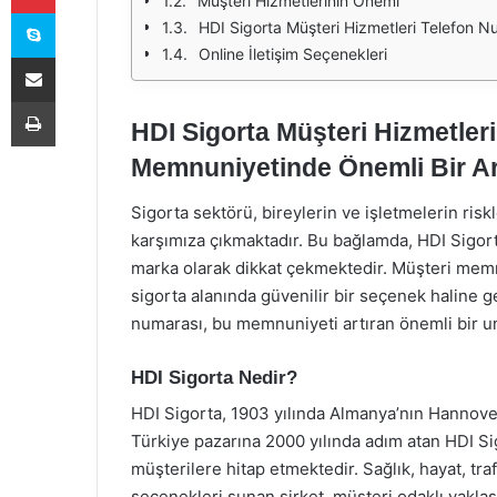
Müşteri Hizmetlerinin Önemi
Skype
HDI Sigorta Müşteri Hizmetleri Telefon N
Online İletişim Seçenekleri
E-Posta ile paylaş
Yazdır
HDI Sigorta Müşteri Hizmetler
Memnuniyetinde Önemli Bir A
Sigorta sektörü, bireylerin ve işletmelerin risk
karşımıza çıkmaktadır. Bu bağlamda, HDI Sigorta
marka olarak dikkat çekmektedir. Müşteri memn
sigorta alanında güvenilir bir seçenek haline ge
numarası, bu memnuniyeti artıran önemli bir u
HDI Sigorta Nedir?
HDI Sigorta, 1903 yılında Almanya’nın Hannove
Türkiye pazarına 2000 yılında adım atan HDI Si
müşterilere hitap etmektedir. Sağlık, hayat, trafi
seçenekleri sunan şirket, müşteri odaklı yaklaş