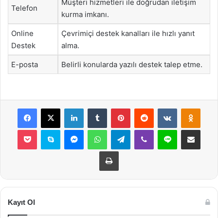
Müşteri hizmetleri ile doğrudan iletişim
Telefon
kurma imkanı.
Online
Çevrimiçi destek kanalları ile hızlı yanıt
Destek
alma.
E-posta
Belirli konularda yazılı destek talep etme.
Facebook
X
LinkedIn
Tumblr
Pinterest
Reddit
VKontakte
Odnok
Pocket
Skype
Messenger
WhatsApp
Telegram
Viber
Line
E-Posta ile payla
Yazdır
Kayıt Ol