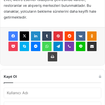
restoranlar ve alışveriş merkezleri bulunmaktadır. Bu
olanaklar, yolcuların bekleme sürelerini daha keyifli hale
getirmektedir.
Facebook
X
LinkedIn
Tumblr
Pinterest
Reddit
VKontakte
Odnok
Pocket
Skype
Messenger
WhatsApp
Telegram
Viber
Line
E-Posta ile payla
Yazdır
Kayıt Ol