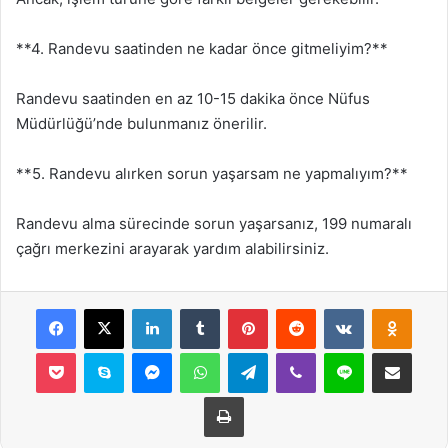
**4. Randevu saatinden ne kadar önce gitmeliyim?**
Randevu saatinden en az 10-15 dakika önce Nüfus
Müdürlüğü’nde bulunmanız önerilir.
**5. Randevu alırken sorun yaşarsam ne yapmalıyım?**
Randevu alma sürecinde sorun yaşarsanız, 199 numaralı
çağrı merkezini arayarak yardım alabilirsiniz.
Facebook
X
LinkedIn
Tumblr
Pinterest
Reddit
VKontakte
Odnok
Pocket
Skype
Messenger
WhatsApp
Telegram
Viber
Line
E-Posta ile payla
Yazdır