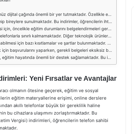
daha fazla dikkat etmelerini gerektiriyor. Ancak, birçok öğrenci finansal açıdan zorluklar yaşayabiliyor. Bu durumda, devletin sunduğu ÖTV indirimleri, öğrencilerin uygun fiyatlarla teknolojiye erişimlerini kolaylaştırmaktadır.
, üniversite ve yüksekokul öğrencileri bu indirimlerden faydalanabilir. Ancak, her öğrenci için geçerli olan belirli şartlar ve belgeler bulunmaktadır. Bu şartlar, indirimden yararlanmak isteyen öğrencilerin dikkatle incelemesi gereken önemli unsurlardır.
a, indirimden yararlanmak isteyen öğrencilerin yaş sınırına da dikkat etmesi önemlidir. Bazı indirimler, belirli bir yaş grubundaki öğrencilere özel olarak sunulmaktadır. Bu nedenle, öğrencilerin yaş ve eğitim durumunu kontrol etmeleri gerekmektedir.
tırmaktadır. Örneğin, tabletler ve dizüstü bilgisayarlar gibi diğer ürünlerde de ÖTV indirimleri bulunmaktadır. Bu durum, öğrencilerin eğitimlerini daha etkili bir şekilde sürdürebilmeleri için büyük bir fırsat sunmaktadır.
elirli bir fiyat aralığında geçerli olabilir. Bu nedenle, öğrencilerin indirimlerin kapsamını ve şartlarını dikkatle incelemeleri önemlidir. Ayrıca, indirimlerin belirli bir süreyle sınırlı olabileceği unutulmamalıdır.
e platformlar üzerinden yapılmakta ve belgelerin yüklenmesi gerekmektedir. Bu süreçte, öğrencilerin dikkatli olmaları ve belirtilen adımları takip etmeleri, indirimlerden yararlanma şansını artıracaktır.
e ulaşma imkanı bulmakta ve eğitimlerini daha verimli bir şekilde sürdürebilmektedir. Ancak, indirimlerden yararlanmak isteyen öğrencilerin şartları, belgeleri ve süreci dikkatlice takip etmeleri gerekmektedir.
irimleri: Yeni Fırsatlar ve Avantajlar
aracı olmanın ötesine geçerek, eğitim ve sosyal
erin eğitim materyallerine erişimi, online derslere
ından akıllı telefonlar büyük bir gereklilik haline
nin bu cihazlara ulaşımını zorlaştırmaktadır. Bu
im Vergisi) indirimleri, öğrencilerin telefon sahibi
maktadır.