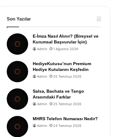
Son Yazılar
E-İmza Nasıl Alınır? (Bireysel ve
Kurumsal Başvurular İçin)
Admin
1 Ağustos 2026
HediyeKutusu’nun Premium
Hediye Kutularını Keşfedin
Admin
25 Temmuz 2026
Salsa, Bachata ve Tango
Arasındaki Farklar
Admin
25 Temmuz 2026
MHRS Telefon Numarası Nedir?
Admin
24 Temmuz 2026