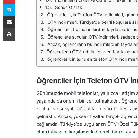
Skype
Sonuç Olarak
Öğrenciler için Telefon ÖTV İndirimleri, günümüz dijital çağında önemli bir yer tutmaktadır. Özellikle eğitim hayatında teknolojiye olan ihtiyaç, öğrencilerin akıllı telefon ediniminde 
E-Posta ile paylaş
ÖTV indirimleri, Türkiye'de belirli koşullara sahip bireylere sunulmaktadır. Bu indirimler, öğrencilerin ihtiyaç duydukları teknolojik ürünleri daha uygun fiyatlarla alma imkanını sağlamaktadır. Genellikle
Yazdır
Öğrencilerin bu indirimlerden faydalanabilmesi için, öncelikle eğitim durumlarını belgelendirmeleri gerekmektedir. Bu genellikle öğrenci belgesi veya okuldan alınan bir kayıt belgesi ile sağlanır. Ayrıc
Öğrencilere sunulan ÖTV indirimleri, sadece telefonlarla sınırlı kalmamaktadır. Diğer teknolojik ürünlerde de benzer indirimlerin uygulanması, öğrencilerin teknolojiye erişimini ar
Ancak, öğrencilerin bu indirimlerden faydalanabilmesi için bazı kısıtlamalar ve şartlar bulunmaktadır. Örneğin, bazı indirimler sadece belirli markalarla sınırlı olabilir veya b
Öğrencilerin ÖTV indirimlerinden faydalanmak için başvurularını yaparken, gerekli belgeleri eksiksiz bir şekilde hazırlamaları önemlidir. Başvurular genellikle onlin
öğrenciler için sunulan telefon ÖTV indirimleri, eğitim hayatında önemli bir destek sağlamaktadır. Bu indirimler sayesinde, öğrenciler uygun fiyatlarla teknolojik ürünler
Öğrenciler İçin Telefon ÖTV İnd
Günümüzde mobil telefonlar, yalnızca iletişim 
yaşamda da önemli bir yer tutmaktadır. Öğrencil
katılımı ve sosyal bağlantılarını sürdürmesi açıs
gelmiştir. Ancak, yüksek fiyatlar birçok öğrenci
bağlamda, Türkiye’de uygulanan ÖTV (Özel Tüket
olma ihtiyacını karşılamada önemli bir rol oyna