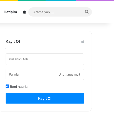
Sitemap
Arama
İletişim
yap
...
Kayıt Ol
Unuttunuz mu?
Beni hatırla
Kayıt Ol