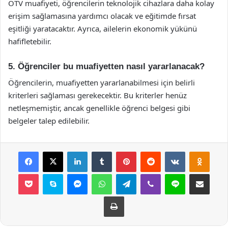
ÖTV muafiyeti, öğrencilerin teknolojik cihazlara daha kolay
erişim sağlamasına yardımcı olacak ve eğitimde fırsat
eşitliği yaratacaktır. Ayrıca, ailelerin ekonomik yükünü
hafifletebilir.
5. Öğrenciler bu muafiyetten nasıl yararlanacak?
Öğrencilerin, muafiyetten yararlanabilmesi için belirli
kriterleri sağlaması gerekecektir. Bu kriterler henüz
netleşmemiştir, ancak genellikle öğrenci belgesi gibi
belgeler talep edilebilir.
Facebook
X
LinkedIn
Tumblr
Pinterest
Reddit
VKontakte
Odnok
Pocket
Skype
Messenger
WhatsApp
Telegram
Viber
Line
E-Posta ile payla
Yazdır