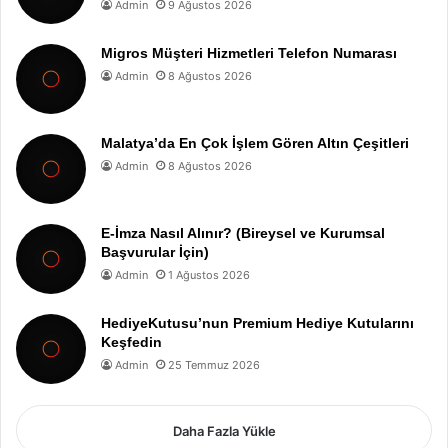
Admin
9 Ağustos 2026
Migros Müşteri Hizmetleri Telefon Numarası
Admin
8 Ağustos 2026
Malatya’da En Çok İşlem Gören Altın Çeşitleri
Admin
8 Ağustos 2026
E-İmza Nasıl Alınır? (Bireysel ve Kurumsal
Başvurular İçin)
Admin
1 Ağustos 2026
HediyeKutusu’nun Premium Hediye Kutularını
Keşfedin
Admin
25 Temmuz 2026
Daha Fazla Yükle