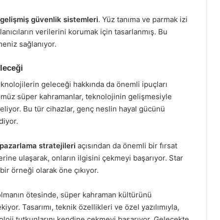
gelişmiş güvenlik sistemleri
. Yüz tanıma ve parmak izi
anıcıların verilerini korumak için tasarlanmış. Bu
meniz sağlanıyor.
leceği
nolojilerin geleceği hakkında da önemli ipuçları
ümüz süper kahramanlar, teknolojinin gelişmesiyle
eliyor. Bu tür cihazlar, genç neslin hayal gücünü
diyor.
pazarlama stratejileri
açısından da önemli bir fırsat
erine ulaşarak, onların ilgisini çekmeyi başarıyor. Star
ir örneği olarak öne çıkıyor.
ı olmanın ötesinde, süper kahraman kültürünü
kiyor. Tasarımı, teknik özellikleri ve özel yazılımıyla,
oji tutkunlarını kendine çekmeyi başarıyor. Gelecekte,