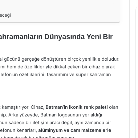
leceği
ahramanların Dünyasında Yeni Bir
l gücünü gerçeğe dönüştüren birçok yenilikle doludur.
ımı hem de özellikleriyle dikkat çeken bir cihaz olarak
lefon’un özelliklerini, tasarımını ve süper kahraman
z kamaştırıyor. Cihaz,
Batman’in ikonik renk paleti
olan
sahip. Arka yüzeyde, Batman logosunun yer aldığı
nun sadece bir iletişim aracı değil, aynı zamanda bir
elefonun kenarları,
alüminyum ve cam malzemelerle
yor hem de şık bir görünüm sunuyor.