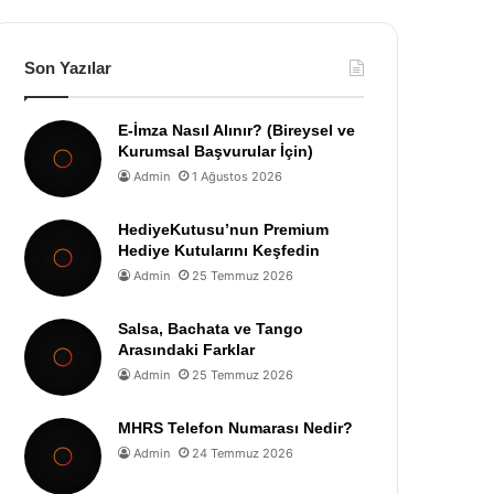
Son Yazılar
E-İmza Nasıl Alınır? (Bireysel ve
Kurumsal Başvurular İçin)
Admin
1 Ağustos 2026
HediyeKutusu’nun Premium
Hediye Kutularını Keşfedin
Admin
25 Temmuz 2026
Salsa, Bachata ve Tango
Arasındaki Farklar
Admin
25 Temmuz 2026
MHRS Telefon Numarası Nedir?
Admin
24 Temmuz 2026