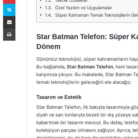
Teknik Özellikler
Skype
Özel Yazılım ve Uygulamalar
Süper Kahraman Temalı Teknolojilerin Ge
E-Posta ile paylaş
Yazdır
Star Batman Telefon: Süper K
Dönem
Günümüz teknolojisi, süper kahramanların haya
Bu bağlamda,
Star Batman Telefon
, hem tasar
karşımıza çıkıyor. Bu makalede, Star Batman Te
temalı teknolojilerin geleceğini ele alacağız.
Tasarım ve Estetik
Star Batman Telefon, ilk bakışta tasarımıyla gö
siyah ve sarı tonlarıyla bezeli bir dış yüzeye 
kabartmalı bir tasarım mevcut. Bu detay, telefo
koleksiyon parçası olmasını sağlıyor. Ayrıca, t
desteklenmiş, bu da hem dayanıklılığını artırı