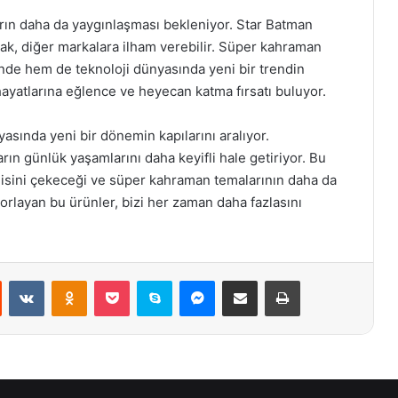
ların daha da yaygınlaşması bekleniyor. Star Batman
rak, diğer markalara ilham verebilir. Süper kahraman
inde hem de teknoloji dünyasında yeni bir trendin
e hayatlarına eğlence ve heyecan katma fırsatı buluyor.
sında yeni bir dönemin kapılarını aralıyor.
arın günlük yaşamlarını daha keyifli hale getiriyor. Bu
ilgisini çekeceği ve süper kahraman temalarının daha da
rlayan bu ürünler, bizi her zaman daha fazlasını
st
Reddit
VKontakte
Odnoklassniki
Pocket
Skype
Messenger
E-Posta ile paylaş
Yazdır