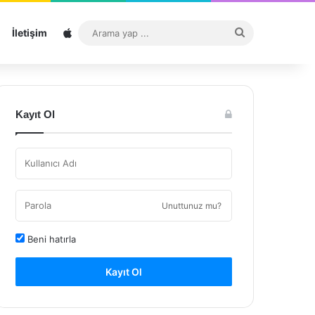
Sitemap
Arama
İletişim
yap
...
Kayıt Ol
Unuttunuz mu?
Beni hatırla
Kayıt Ol