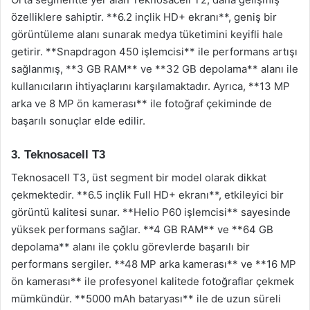
özelliklere sahiptir. **6.2 inçlik HD+ ekranı**, geniş bir
görüntüleme alanı sunarak medya tüketimini keyifli hale
getirir. **Snapdragon 450 işlemcisi** ile performans artışı
sağlanmış, **3 GB RAM** ve **32 GB depolama** alanı ile
kullanıcıların ihtiyaçlarını karşılamaktadır. Ayrıca, **13 MP
arka ve 8 MP ön kamerası** ile fotoğraf çekiminde de
başarılı sonuçlar elde edilir.
3. Teknosacell T3
Teknosacell T3, üst segment bir model olarak dikkat
çekmektedir. **6.5 inçlik Full HD+ ekranı**, etkileyici bir
görüntü kalitesi sunar. **Helio P60 işlemcisi** sayesinde
yüksek performans sağlar. **4 GB RAM** ve **64 GB
depolama** alanı ile çoklu görevlerde başarılı bir
performans sergiler. **48 MP arka kamerası** ve **16 MP
ön kamerası** ile profesyonel kalitede fotoğraflar çekmek
mümkündür. **5000 mAh bataryası** ile de uzun süreli