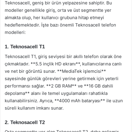
Teknosacell, geniş bir ürün yelpazesine sahiptir. Bu
modeller genellikle giriş, orta ve üst segmentte yer
almakta olup, her kullanıcı grubuna hitap etmeyi
hedeflemektedir. İşte bazı önemli Teknosacell telefon
modelleri:
1. Teknosacell T1
Teknosacell T1, giriş seviyesi bir akıllı telefon olarak öne
çıkmaktadır. **5.5 inçlik HD ekranı**, kullanıcılarına canlı
ve net bir görüntü sunar. **MediaTek işlemcisi**
sayesinde günlük görevleri yerine getirmek için yeterli
performansı sağlar. **2 GB RAM** ve **16 GB dahili
depolama** alanı ile temel uygulamaları rahatlıkla
kullanabilirsiniz. Ayrıca, **4000 mAh bataryası** ile uzun
süreli kullanım imkanı sunar.
2. Teknosacell T2
Orta segmentte yer alan Teknosacell T2, daha gelişmiş