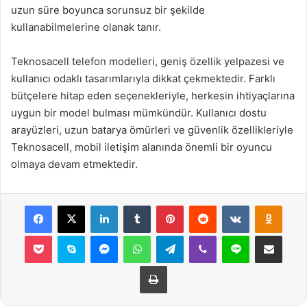
uzun süre boyunca sorunsuz bir şekilde
kullanabilmelerine olanak tanır.
Teknosacell telefon modelleri, geniş özellik yelpazesi ve
kullanıcı odaklı tasarımlarıyla dikkat çekmektedir. Farklı
bütçelere hitap eden seçenekleriyle, herkesin ihtiyaçlarına
uygun bir model bulması mümkündür. Kullanıcı dostu
arayüzleri, uzun batarya ömürleri ve güvenlik özellikleriyle
Teknosacell, mobil iletişim alanında önemli bir oyuncu
olmaya devam etmektedir.
Facebook
X
LinkedIn
Tumblr
Pinterest
Reddit
VKontakte
Odnok
Pocket
Skype
Messenger
WhatsApp
Telegram
Viber
Line
E-Posta ile payla
Yazdır