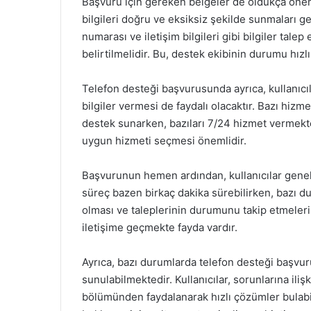
Başvuru için gereken belgeler de oldukça önemli
bilgileri doğru ve eksiksiz şekilde sunmaları ger
numarası ve iletişim bilgileri gibi bilgiler talep
belirtilmelidir. Bu, destek ekibinin durumu hızl
Telefon desteği başvurusunda ayrıca, kullanıcıl
bilgiler vermesi de faydalı olacaktır. Bazı hizmet
destek sunarken, bazıları 7/24 hizmet vermekted
uygun hizmeti seçmesi önemlidir.
Başvurunun hemen ardından, kullanıcılar genell
süreç bazen birkaç dakika sürebilirken, bazı dur
olması ve taleplerinin durumunu takip etmeler
iletişime geçmekte fayda vardır.
Ayrıca, bazı durumlarda telefon desteği başvuru
sunulabilmektedir. Kullanıcılar, sorunlarına iliş
bölümünden faydalanarak hızlı çözümler bulabili