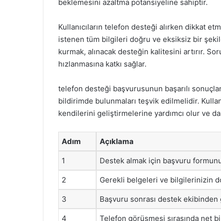
beklemesini azaltma potansiyeline sahiptir.
Kullanıcıların telefon desteği alırken dikkat e
istenen tüm bilgileri doğru ve eksiksiz bir şekild
kurmak, alınacak desteğin kalitesini artırır. So
hızlanmasına katkı sağlar.
telefon desteği başvurusunun başarılı sonuçlanmas
bildirimde bulunmaları teşvik edilmelidir. Kulla
kendilerini geliştirmelerine yardımcı olur ve d
Adım
Açıklama
1
Destek almak için başvuru formun
2
Gerekli belgeleri ve bilgilerinizin
3
Başvuru sonrası destek ekibinden g
4
Telefon görüşmesi sırasında net bil