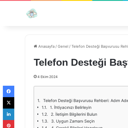
Anasayfa
/
Genel
/
Telefon Desteği Başvurusu Reh
Telefon Desteği Ba
4 Ekim 2024
Facebook
X
Telefon Desteği Başvurusu Rehberi: Adım Adım
1. İhtiyacınızı Belirleyin
LinkedIn
2. İletişim Bilgilerini Bulun
Pinterest
3. Uygun Zamanı Seçin
4. Gerekli Bilgileri Hazırlayın