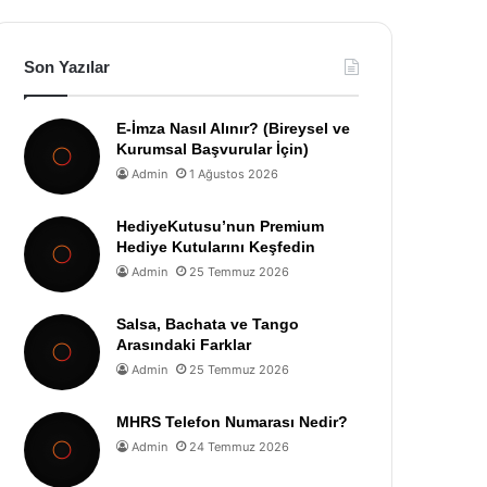
Son Yazılar
E-İmza Nasıl Alınır? (Bireysel ve
Kurumsal Başvurular İçin)
Admin
1 Ağustos 2026
HediyeKutusu’nun Premium
Hediye Kutularını Keşfedin
Admin
25 Temmuz 2026
Salsa, Bachata ve Tango
Arasındaki Farklar
Admin
25 Temmuz 2026
MHRS Telefon Numarası Nedir?
Admin
24 Temmuz 2026