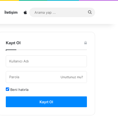
Sitemap
Arama
İletişim
yap
...
Kayıt Ol
Unuttunuz mu?
Beni hatırla
Kayıt Ol