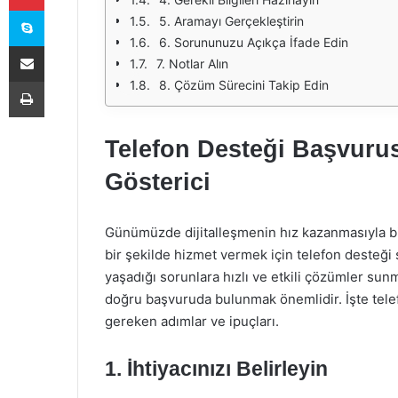
Skype
5. Aramayı Gerçekleştirin
6. Sorununuzu Açıkça İfade Edin
E-Posta ile paylaş
7. Notlar Alın
Yazdır
8. Çözüm Sürecini Takip Edin
Telefon Desteği Başvuru
Gösterici
Günümüzde dijitalleşmenin hız kazanmasıyla bir
bir şekilde hizmet vermek için telefon desteği si
yaşadığı sorunlara hızlı ve etkili çözümler su
doğru başvuruda bulunmak önemlidir. İşte tel
gereken adımlar ve ipuçları.
1. İhtiyacınızı Belirleyin