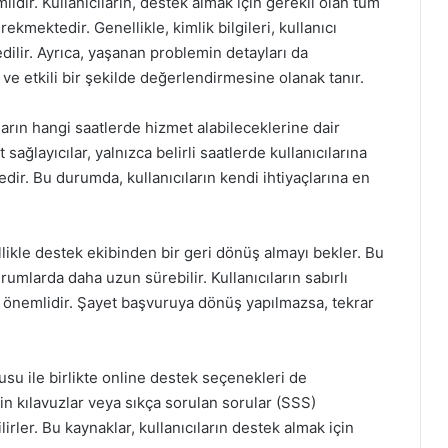
dir. Kullanıcıların, destek almak için gerekli olan tüm
ekmektedir. Genellikle, kimlik bilgileri, kullanıcı
 edilir. Ayrıca, yaşanan problemin detayları da
ı ve etkili bir şekilde değerlendirmesine olanak tanır.
arın hangi saatlerde hizmet alabileceklerine dair
 sağlayıcılar, yalnızca belirli saatlerde kullanıcılarına
ir. Bu durumda, kullanıcıların kendi ihtiyaçlarına en
ikle destek ekibinden bir geri dönüş almayı bekler. Bu
umlarda daha uzun sürebilir. Kullanıcıların sabırlı
i önemlidir. Şayet başvuruya dönüş yapılmazsa, tekrar
su ile birlikte online destek seçenekleri de
kin kılavuzlar veya sıkça sorulan sorular (SSS)
rler. Bu kaynaklar, kullanıcıların destek almak için