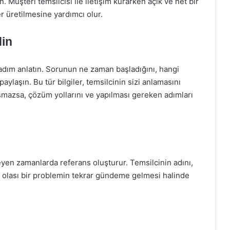
 Müşteri temsilcisi ile iletişim kurarken açık ve net bir
r üretilmesine yardımcı olur.
din
adım anlatın. Sorunun ne zaman başladığını, hangi
aylaşın. Bu tür bilgiler, temsilcinin sizi anlamasını
şmazsa, çözüm yollarını ve yapılması gereken adımları
leyen zamanlarda referans oluşturur. Temsilcinin adını,
k, olası bir problemin tekrar gündeme gelmesi halinde