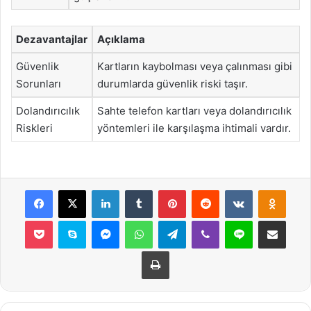
Dezavantajlar
Açıklama
Güvenlik
Kartların kaybolması veya çalınması gibi
Sorunları
durumlarda güvenlik riski taşır.
Dolandırıcılık
Sahte telefon kartları veya dolandırıcılık
Riskleri
yöntemleri ile karşılaşma ihtimali vardır.
Facebook
X
LinkedIn
Tumblr
Pinterest
Reddit
VKontakte
Odnok
Pocket
Skype
Messenger
WhatsApp
Telegram
Viber
Line
E-Posta ile payla
Yazdır