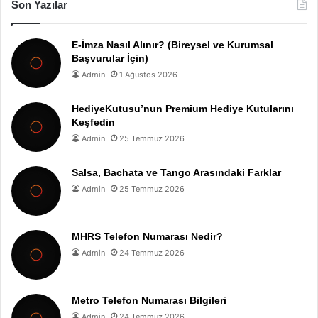
Son Yazılar
E-İmza Nasıl Alınır? (Bireysel ve Kurumsal
Başvurular İçin)
Admin
1 Ağustos 2026
HediyeKutusu’nun Premium Hediye Kutularını
Keşfedin
Admin
25 Temmuz 2026
Salsa, Bachata ve Tango Arasındaki Farklar
Admin
25 Temmuz 2026
MHRS Telefon Numarası Nedir?
Admin
24 Temmuz 2026
Metro Telefon Numarası Bilgileri
Admin
24 Temmuz 2026