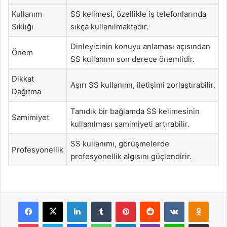
Kullanım
SS kelimesi, özellikle iş telefonlarında
Sıklığı
sıkça kullanılmaktadır.
Dinleyicinin konuyu anlaması açısından
Önem
SS kullanımı son derece önemlidir.
Dikkat
Aşırı SS kullanımı, iletişimi zorlaştırabilir.
Dağıtma
Tanıdık bir bağlamda SS kelimesinin
Samimiyet
kullanılması samimiyeti artırabilir.
SS kullanımı, görüşmelerde
Profesyonellik
profesyonellik algısını güçlendirir.
Facebook
X
LinkedIn
Tumblr
Pinterest
Reddit
VKontakte
Odnok
Pocket
Skype
Messenger
WhatsApp
Telegram
Viber
Line
E-Posta ile payla