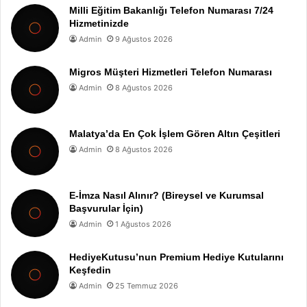
Milli Eğitim Bakanlığı Telefon Numarası 7/24
Hizmetinizde
Admin
9 Ağustos 2026
Migros Müşteri Hizmetleri Telefon Numarası
Admin
8 Ağustos 2026
Malatya’da En Çok İşlem Gören Altın Çeşitleri
Admin
8 Ağustos 2026
E-İmza Nasıl Alınır? (Bireysel ve Kurumsal
Başvurular İçin)
Admin
1 Ağustos 2026
HediyeKutusu’nun Premium Hediye Kutularını
Keşfedin
Admin
25 Temmuz 2026