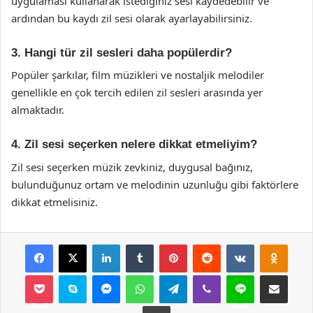
uygulaması kullanarak istediğiniz sesi kaydedebilir ve
ardından bu kaydı zil sesi olarak ayarlayabilirsiniz.
3. Hangi tür zil sesleri daha popülerdir?
Popüler şarkılar, film müzikleri ve nostaljik melodiler
genellikle en çok tercih edilen zil sesleri arasında yer
almaktadır.
4. Zil sesi seçerken nelere dikkat etmeliyim?
Zil sesi seçerken müzik zevkiniz, duygusal bağınız,
bulunduğunuz ortam ve melodinin uzunluğu gibi faktörlere
dikkat etmelisiniz.
Facebook
X
LinkedIn
Tumblr
Pinterest
Reddit
VKontakte
Odnok
Pocket
Skype
Messenger
WhatsApp
Telegram
Viber
Line
E-Posta ile payla
Yazdır