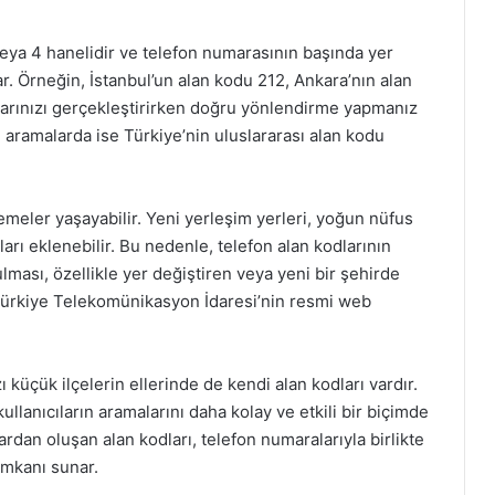
veya 4 hanelidir ve telefon numarasının başında yer
r. Örneğin, İstanbul’un alan kodu 212, Ankara’nın alan
alarınızı gerçekleştirirken doğru yönlendirme yapmanız
ı aramalarda ise Türkiye’nin uluslararası alan kodu
lemeler yaşayabilir. Yeni yerleşim yerleri, yoğun nüfus
ları eklenebilir. Bu nedenle, telefon alan kodlarının
ması, özellikle yer değiştiren veya yeni bir şehirde
e Türkiye Telekomünikasyon İdaresi’nin resmi web
ı küçük ilçelerin ellerinde de kendi alan kodları vardır.
lanıcıların aramalarını daha kolay ve etkili bir biçimde
rdan oluşan alan kodları, telefon numaralarıyla birlikte
 imkanı sunar.