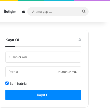
Sitemap
Arama
İletişim
yap
...
Kayıt Ol
Unuttunuz mu?
Beni hatırla
Kayıt Ol