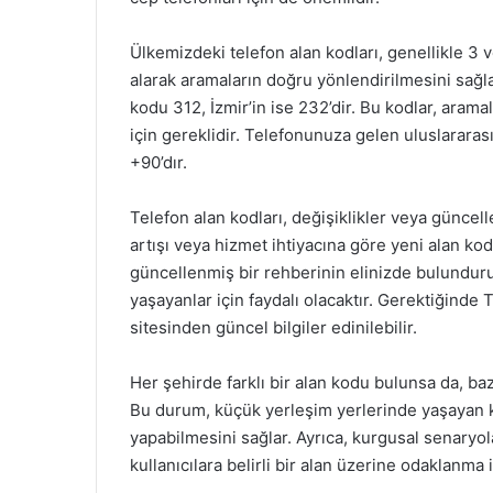
Ülkemizdeki telefon alan kodları, genellikle 3 
alarak aramaların doğru yönlendirilmesini sağla
kodu 312, İzmir’in ise 232’dir. Bu kodlar, aram
için gereklidir. Telefonunuza gelen uluslararas
+90’dır.
Telefon alan kodları, değişiklikler veya güncel
artışı veya hizmet ihtiyacına göre yeni alan kod
güncellenmiş bir rehberinin elinizde bulundurul
yaşayanlar için faydalı olacaktır. Gerektiğind
sitesinden güncel bilgiler edinilebilir.
Her şehirde farklı bir alan kodu bulunsa da, baz
Bu durum, küçük yerleşim yerlerinde yaşayan kul
yapabilmesini sağlar. Ayrıca, kurgusal senaryola
kullanıcılara belirli bir alan üzerine odaklanma