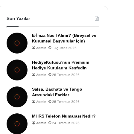
Son Yazılar
E-İmza Nasıl Alınır? (Bireysel ve
Kurumsal Başvurular İçin)
Admin
1 Ağustos 2026
HediyeKutusu’nun Premium
Hediye Kutularını Keşfedin
Admin
25 Temmuz 2026
Salsa, Bachata ve Tango
Arasındaki Farklar
Admin
25 Temmuz 2026
MHRS Telefon Numarası Nedir?
Admin
24 Temmuz 2026