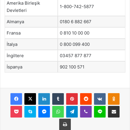
Amerika Birleşik
1-800-742-5877
Devletleri
Almanya
0180 6 882 667
Fransa
0 810 10 00 00
İtalya
0 800 099 400
İngiltere
03457 877 877
İspanya
902 100 571
Facebook
X
LinkedIn
Tumblr
Pinterest
Reddit
VKontakte
Odnok
Pocket
Skype
Messenger
WhatsApp
Telegram
Viber
Line
E-Posta ile payla
Yazdır